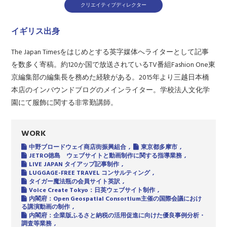
クリエイティブディレクター
イギリス出身
The Japan Timesをはじめとする英字媒体へライターとして記事
を数多く寄稿。約120か国で放送されているTV番組Fashion One東
京編集部の編集長を務めた経験がある。2015年より三越日本橋
本店のインバウンドブログのメインライター。学校法人文化学
園にて服飾に関する非常勤講師。
WORK
中野ブロードウェイ商店街振興組合
東京都多摩市
JETRO徳島 ウェブサイトと動画制作に関する指導業務
LIVE JAPAN タイアップ記事制作
LUGGAGE-FREE TRAVEL コンサルティング
タイガー魔法瓶の会員サイト英訳
Voice Create Tokyo：日英ウェブサイト制作
内閣府：Open Geospatial Consortium主催の国際会議におけ
る講演動画の制作
内閣府：企業版ふるさと納税の活用促進に向けた優良事例分析・
調査等業務