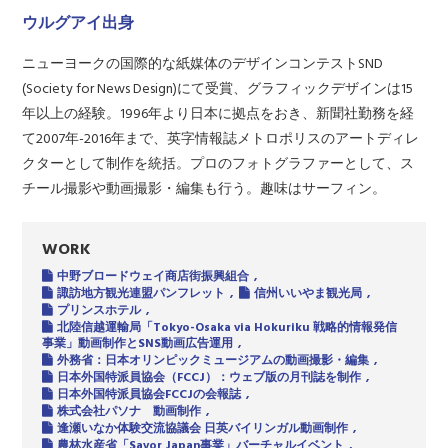
ウルグアイ出身
ニューヨークの国際的な紙媒体のデザインコンテストSND
(Society for News Design)にて受賞、グラフィックデザインは15
年以上の経験。1996年より日本に拠点をおき、新聞社勤務を経
て2007年-2016年まで、英字情報誌メトロポリスのアートディレ
クターとして制作を統括。プロのフォトグラファーとして、ス
チール撮影や動画撮影・編集も行う。趣味はサーフィン。
WORK
中野ブロードウェイ商店街振興組合
諏訪地方観光連盟パンフレット
信州いいやま観光局
プリンスホテル
北陸信越運輸局「Tokyo-Osaka via Hokuriku 戦略的情報発信
事業」動画制作とSNS動画広告運用
外務省：日本オリンピックミュージアムの動画撮影・編集
日本外国特派員協会（FCCJ）：ウェブ版の月刊誌を制作
日本外国特派員協会FCCJの会報誌
株式会社パソナ 動画制作
逢瀬いなか体験交流協議会 日英バイリンガル動画制作
農林水産省「Savor Japan事業」バーチャルイベント