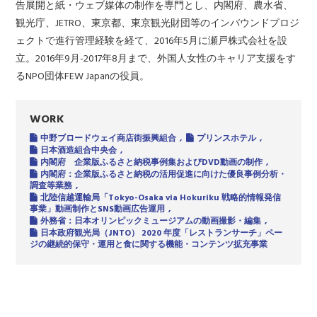
告展開と紙・ウェブ媒体の制作を専門とし、内閣府、農水省、
観光庁、JETRO、東京都、東京観光財団等のインバウンドプロジ
ェクトで進行管理経験を経て、2016年5月に瀬戸株式会社を設
立。2016年9月-2017年8月まで、外国人女性のキャリア支援をす
るNPO団体FEW Japanの役員。
WORK
中野ブロードウェイ商店街振興組合
プリンスホテル
日本酒造組合中央会
内閣府 企業版ふるさと納税事例集およびDVD動画の制作
内閣府：企業版ふるさと納税の活用促進に向けた優良事例分析・
調査等業務
北陸信越運輸局「Tokyo-Osaka via Hokuriku 戦略的情報発信
事業」動画制作とSNS動画広告運用
外務省：日本オリンピックミュージアムの動画撮影・編集
日本政府観光局（JNTO） 2020 年度「レストランサーチ」ペー
ジの継続的保守・運用と食に関する機能・コンテンツ拡充事業